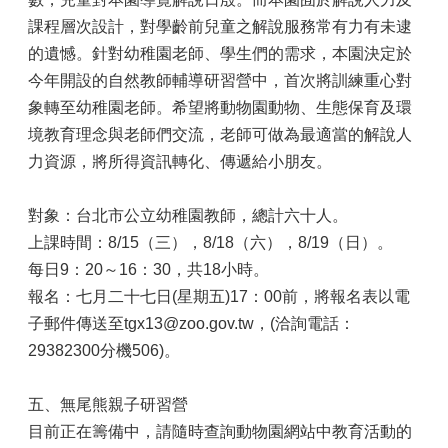
課程層次設計，對學齡前兒童之解說服務常有力有未逮
的遺憾。針對幼稚園老師、學生們的需求，本園決定於
今年開設的自然教師輔導研習營中，首次將訓練重心對
象轉至幼稚園老師。希望將動物園動物、生態保育及環
境教育理念與老師們交流，老師可做為最適當的解說人
力資源，將所得資訊轉化、傳遞給小朋友。
對象：台北市公立幼稚園教師，總計六十人。
上課時間：8/15（三），8/18（六），8/19（日）。
每日9：20～16：30，共18小時。
報名：七月二十七日(星期五)17：00前，將報名表以電
子郵件傳送至tgx13@zoo.gov.tw，(洽詢電話：
29382300分機506)。
五、無尾熊親子研習營
目前正在籌備中，請隨時查詢動物園網站中教育活動的