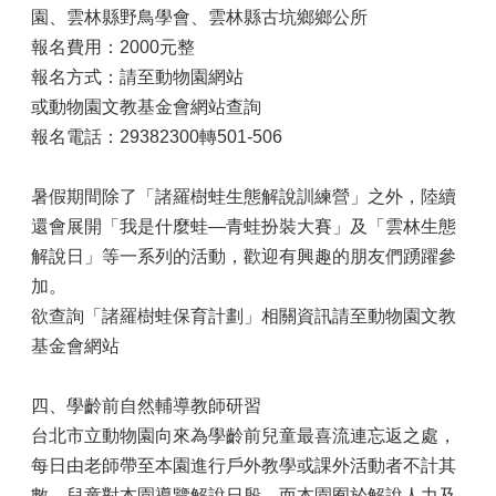
園、雲林縣野鳥學會、雲林縣古坑鄉鄉公所
報名費用：2000元整
報名方式：請至動物園網站
或動物園文教基金會網站查詢
報名電話：29382300轉501-506
暑假期間除了「諸羅樹蛙生態解說訓練營」之外，陸續
還會展開「我是什麼蛙—青蛙扮裝大賽」及「雲林生態
解說日」等一系列的活動，歡迎有興趣的朋友們踴躍參
加。
欲查詢「諸羅樹蛙保育計劃」相關資訊請至動物園文教
基金會網站
四、學齡前自然輔導教師研習
台北市立動物園向來為學齡前兒童最喜流連忘返之處，
每日由老師帶至本園進行戶外教學或課外活動者不計其
數，兒童對本園導覽解說日殷。而本園囿於解說人力及