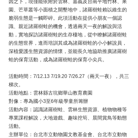
因之下，現僅能依附於雲林、嘉義及台南平地竹林、果
園、芒草叢等小面積之開墾地中，諸羅樹蛙賴以維生的
脆弱生態是一觸即碎。此項活動在提供小朋友一個認
識、親近諸羅樹蛙的機會，透過兩天一夜的解說與活
動，實地探訪諸羅樹蛙的生存棲地，從中瞭解諸羅樹蛙
的生態世界，進而培訓其成為諸羅樹蛙的小小解說員，
深植愛護生態資源的情懷，並能長久地協助推廣諸羅樹
蛙的保育活動，成為諸羅樹蛙的保育小尖兵。
活動時間：7/12.13 7/19.20 7/26.27（兩天一夜），共三
梯次。
活動地點：雲林縣古坑鄉華山教育農園
對像：專為國小3至6年級學童所籌辦
活動內容：認識諸羅樹蛙、雲林生態資源、植物物種等
專業課程解說，大地遊戲、趣味挖筍、晨間賞鳥等動態
活動。
主辦單位：台北市立動物園文教基金會、台北市立動物