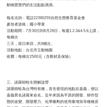
動物寶寶們的生活點點滴滴。
報名洽詢：電話22390255自然生態教育基金會
參加者資格：國小學童
活動期間：7月30日到8月29日，每週1.2.3&4.5.6上課，
每梯次
三天，當日來回，共9梯次。
活動地點：台北市立動物園
收費：每梯次2500元（含教材及保險）
三、諸羅樹蛙生態解說營
諸羅樹蛙為台灣特有種，首先發現的地點在嘉義，便以
嘉義舊名諸羅來命名。近年來因為平原的開發、耕作型
態的改變、開發壓力、化學藥劑的使用量增加等種種原