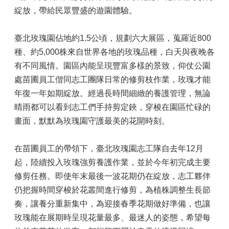
綻放，帶給民眾豐盛的遊園體驗。
臺北玫瑰園佔地約1.5公頃，規劃六大展區，蒐羅近800
種、約5,000株來自世界各地的玫瑰品種，白天與夜晚各
有不同風情。園區內能呈現豐富多樣的景致，仰仗公園
處苗圃員工偕同志工團隊日常的修剪枝作業，玫瑰才能
年復一年如期綻放。經過長時間細緻的養護管理，無論
晴雨都可以看到志工們手持剪定鋏，穿梭在園區忙碌的
畫面，默默為玫瑰園守護最美的花開時刻。
在苗圃員工的帶領下，臺北玫瑰園志工隊自去年12月
起，陸續投入玫瑰強剪養護作業，並於今年初完成主要
修剪任務。即使年末最後一波花期仍在綻放，志工夥伴
仍把握時間穿梭於花叢間進行修剪，為植株調整生長節
奏，讓養分重新集中，為迎接春季花期做好準備，也讓
玫瑰能在展期時呈現花量最多、最迷人的姿態，希望每