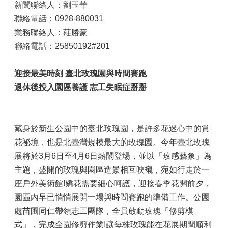
新聞聯絡人：劉玉華
聯絡電話：0928-880031
業務聯絡人：莊勝豪
聯絡電話：25850192#201
迎接最美時刻 臺北玫瑰園與時間賽跑
退休後投入園區養護 志工失眠症掰掰
藏身於新生公園中的臺北玫瑰園，是許多花迷心中的賞
花祕境，也是北臺灣規模最大的玫瑰園。今年臺北玫瑰
展將於3月6日至4月6日熱鬧登場，並以「玫感藝象」為
主題，盛開的玫瑰與園區造景相互映襯，宛如行走於一
座戶外美術館!嬌花需要細心呵護，迎接春季花開前夕，
園區內早已悄悄展開一場與時間賽跑的準備工作。公園
處苗圃同仁帶領志工團隊，全員啟動玫瑰「修剪模
式」，完成全園修剪作業!讓每株玫瑰能在花展期間順利