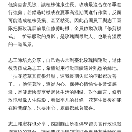
低病蟲害風險，讓植株健康生長。玫瑰最適合在冬季進
行強剪；若錯過時機或在夏季高溫期間進行作業，反而
可能造成植株受損、甚至枯死。因此苗圃員工與志工團
隊把握玫瑰展前最佳修剪時機，全員啟動玫瑰「修剪模
式」，忙碌服勤的身影，是玫瑰園最動人、也最有溫度
的一道風景。
志工陳培光分享，自己過去常到臺北玫瑰園運動，退休
後選擇成為志工，希望能用行動回饋這片熟悉的綠地。
「拈花惹草其實很舒壓，連我長期失眠的症狀都改善
了。」他笑著說，遵從內心、保持心情愉快並常懷感
激，是健康快樂享受退休生活的關鍵。對他而言，修剪
玫瑰就像人生縮影，看似平凡的枝條，花芽生長後卻能
在瞬間綻放，只要用心，處處都藏著驚喜。
志工賴宏芬也分享，感謝圓山所提供學習與實作玫瑰栽
培技術的舞台，讓她能將所學知識結合自身花藝師的專