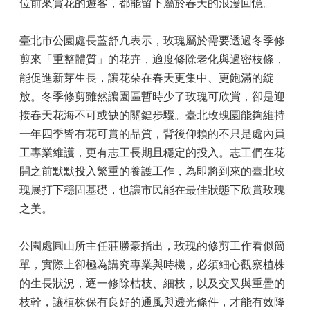
位前來賞花的遊客，都能留下屬於春天的浪漫回憶。
臺北市公園處長藍舒凢表示，玫瑰屬於需要透過冬季修
剪來「重整體質」的花卉，適度修除老化與過密枝條，
能促進新芽生長，讓花朵在春天更集中、更飽滿的綻
放。冬季修剪雖然讓園區暫時少了玫瑰可欣賞，卻是迎
接春天花海不可或缺的關鍵步驟。臺北玫瑰園能夠維持
一年四季皆有花可賞的品質，背後仰賴的不只是處內員
工專業維護，更有志工長期且穩定的投入。志工們在花
開之前默默投入繁重的養護工作，為即將到來的臺北玫
瑰展打下穩固基礎，也讓市民能在最佳狀態下欣賞玫瑰
之美。
公園處圓山所主任莊勝豪指出，玫瑰的修剪工作看似簡
單，實際上卻極為講究專業與時機，必須細心觀察植株
的生長狀況，逐一修除枯枝、細枝，以及交叉與重疊的
枝幹，讓植株保有良好的通風與透光條件，才能有效降