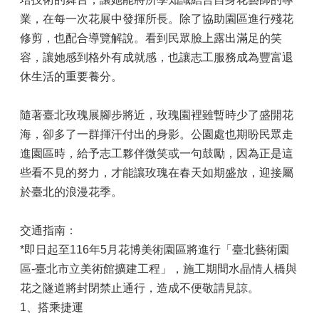
業，在每一次花展中發揮所長。除了協助園區進行殘花
修剪，也配合導覽解說。看到民眾臉上露出滿足的笑
容，讓她感到格外有成就感，也讓志工服務成為豐富退
休生活的重要養分。
隨著臺北玫瑰展腳步將近，玫瑰園裡雖暫時少了盛開花
海，卻多了一群揮汗付出的身影。公園處也期盼民眾走
進園區時，給予志工夥伴微笑或一句鼓勵，因為正是這
些看不見的努力，才能讓玫瑰在春天如期盛放，迎接屬
於臺北的浪漫花季。
交通指南：
*即日起至116年5月花博美術園區將進行「臺北藝術園
區-臺北市立美術館擴建工程」，施工期間水晶情人橋與
花之隧道將封閉禁止通行，造成不便敬請見諒。
1、搭乘捷運