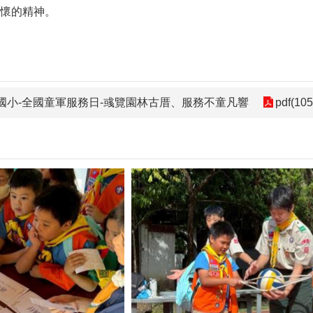
懷的精神。
雨聲國小-全國童軍服務日-彧覽園林古厝、服務不童凡響
pdf(105