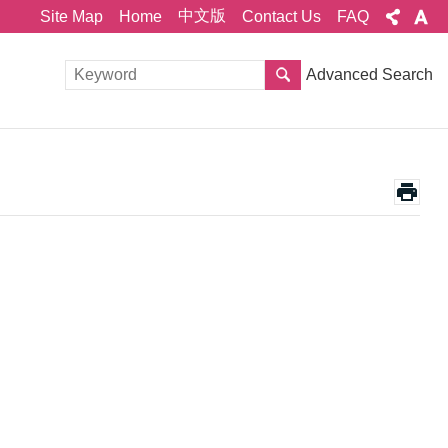
中文版
Site Map
Home
Contact Us
FAQ
Advanced Search