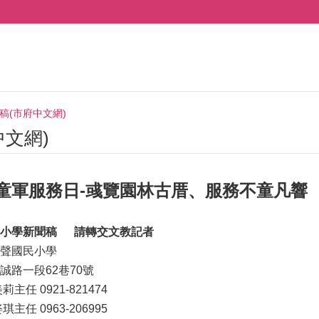
稿(市府中文網)
中文網)
童軍服務日-彧覽園林古厝、服務不童凡響
民小學新聞稿
請轉交文教記者
聲國民小學
誠路一段62巷70號
任 0921-821474
任 0963-206995