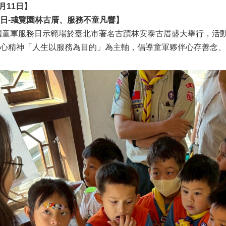
月11日】
日-彧覽園林古厝、服務不童凡響】
全國童軍服務日示範場於臺北市著名古蹟林安泰古厝盛大舉行，活
心精神「人生以服務為目的」為主軸，倡導童軍夥伴心存善念、