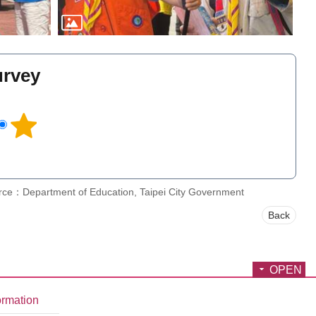
urvey
l
rce：Department of Education, Taipei City Government
Back
OPEN
ormation