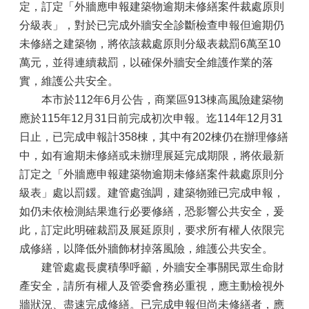
定，訂定「外牆應申報建築物逾期未修繕案件裁處原則
分級表」，對於已完成外牆安全診斷檢查申報但逾期仍
未修繕之建築物，將依該裁處原則分級表裁罰6萬至10
萬元，並得連續裁罰，以確保外牆安全維護作業的落
實，維護公共安全。
本市於112年6月公告，商業區913棟高風險建築物
應於115年12月31日前完成初次申報。迄114年12月31
日止，已完成申報計358棟，其中有202棟仍在辦理修繕
中，如有逾期未修繕或未辦理展延完成期限，將依最新
訂定之「外牆應申報建築物逾期未修繕案件裁處原則分
級表」處以罰鍰。建管處強調，建築物雖已完成申報，
如仍未依檢測結果進行必要修繕，恐影響公共安全，爰
此，訂定此明確裁罰及展延原則，要求所有權人依限完
成修繕，以降低外牆飾材掉落風險，維護公共安全。
建管處處長虞積學呼籲，外牆安全事關民眾生命財
產安全，請所有權人及管委會務必重視，應主動檢視外
牆狀況、盡速完成修繕。已完成申報但尚未修繕者，應