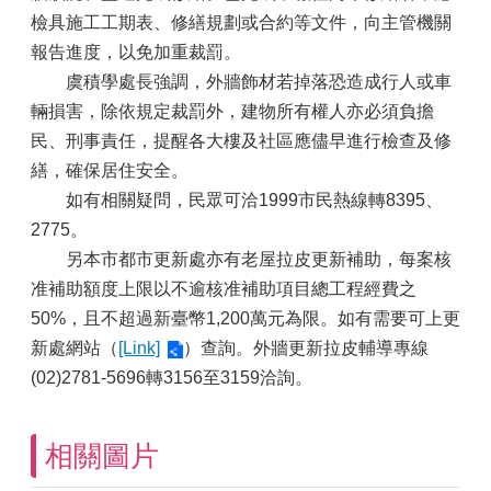
檢具施工工期表、修繕規劃或合約等文件，向主管機關
報告進度，以免加重裁罰。
虞積學處長強調，外牆飾材若掉落恐造成行人或車
輛損害，除依規定裁罰外，建物所有權人亦必須負擔
民、刑事責任，提醒各大樓及社區應儘早進行檢查及修
繕，確保居住安全。
如有相關疑問，民眾可洽1999市民熱線轉8395、
2775。
另本市都市更新處亦有老屋拉皮更新補助，每案核
准補助額度上限以不逾核准補助項目總工程經費之
50%，且不超過新臺幣1,200萬元為限。如有需要可上更
新處網站（
[Link]
）查詢。外牆更新拉皮輔導專線
(02)2781-5696轉3156至3159洽詢。
相關圖片