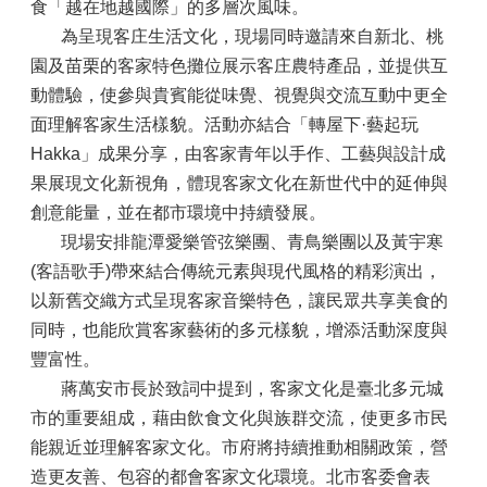
食「越在地越國際」的多層次風味。
為呈現客庄生活文化，現場同時邀請來自新北、桃
園及苗栗的客家特色攤位展示客庄農特產品，並提供互
動體驗，使參與貴賓能從味覺、視覺與交流互動中更全
面理解客家生活樣貌。活動亦結合「轉屋下·藝起玩
Hakka」成果分享，由客家青年以手作、工藝與設計成
果展現文化新視角，體現客家文化在新世代中的延伸與
創意能量，並在都市環境中持續發展。
現場安排龍潭愛樂管弦樂團、青鳥樂團以及黃宇寒
(客語歌手)帶來結合傳統元素與現代風格的精彩演出，
以新舊交織方式呈現客家音樂特色，讓民眾共享美食的
同時，也能欣賞客家藝術的多元樣貌，增添活動深度與
豐富性。
蔣萬安市長於致詞中提到，客家文化是臺北多元城
市的重要組成，藉由飲食文化與族群交流，使更多市民
能親近並理解客家文化。市府將持續推動相關政策，營
造更友善、包容的都會客家文化環境。北市客委會表