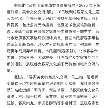
由臺北市政府客家事務委員會舉辦的「2025 共下來
饗好糧」美食文化交流活動，10日晚間於客家文化主題
公園登場，市長蔣萬安與副市長林奕華蒞臨會場，與各
界貴賓—包括詹為元市議員、北臺區域發展堆動委員
會：基隆市政府民政處客家事務委員會楊玉蘭主委、新
北市政府客家事務局劉冠吟局長、桃園市政府客家事務
局范姜泰基局長。以及本府環境保護局徐世勲局長、本
府青年局周羿希局長、市政顧問(客家組)、北市客委會
委員、客籍里長、客籍校長、社團夥伴及客家青年共同
參與活動，展現都會客家文化的多元特色與城市交流能
量。
活動以「客家美食特色文化交流」為主軸，透過餐
桌形式呈現客庄飲食精神與原鄉生活樣態，邀請高雄美
濃知名總舖師「阿海師」親自掌廚，以客家飲食文化為
基礎，推出梅干扣肉、蔥薑雞、福菜古早海鮮羹、麻油
雞飯、客家肉丸、芋泥香酥鴨等多道料理，呈現客家飲